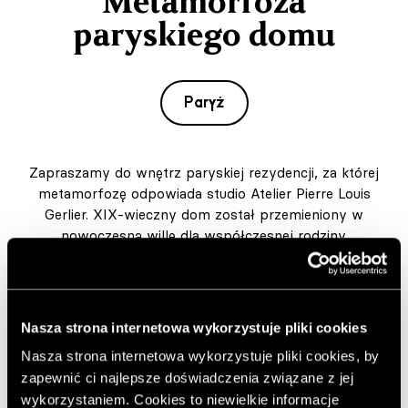
Metamorfoza
paryskiego domu
Paryż
Zapraszamy do wnętrz paryskiej rezydencji, za której
metamorfozę odpowiada studio Atelier Pierre Louis
Gerlier. XIX-wieczny dom został przemieniony w
nowoczesną willę dla współczesnej rodziny.
Autor:
JC
Opublikowano: 13.12.2022
Zdjęcia: Ercole Salinaro
Nasza strona internetowa wykorzystuje pliki cookies
https://www.pierrelouisgerlier.com
Nasza strona internetowa wykorzystuje pliki cookies, by
zapewnić ci najlepsze doświadczenia związane z jej
Dodaj do ulubionych artykułów
wykorzystaniem. Cookies to niewielkie informacje