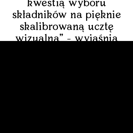
kwestią wyboru
składników na pięknie
skalibrowaną ucztę
wizualną” - wyjaśnia
projektant.