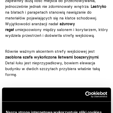
zapewniły dużą ilość miejsca do przechowywania,
jednocześnie jednak nie zdominowały wnętrza.
Lastryko
na blatach i parapetach stanowią nawiązanie do
materiałów pojawiających się na klatce schodowej.
Wyjątkowości aranżacji nadał
ażurowy
regał
umiejscowiony między salonem i korytarzem, który
wydziela przestrzeń i doświetla strefę wejściową.
Równie ważnym akcentem strefy wejściowej jest
zaoblona szafa wykończona listwami boazeryjnymi
.
Detal łuku jest nieprzypadkowy, bowiem elewacja
budynku w dwóch szczytach przybiera właśnie taką
formę.
Sercem salonu jest
sofa o ciepłym, rudym odcieniu
.
Na ścianie zawisł
obraz z pixodelic studio autorstwa
Sainer Etam
, ulubionego artysty właścicieli mieszkania.
Dominujący w dziele kolor zielony to powtarzający się
Nasza strona internetowa wykorzystuje pliki cookies