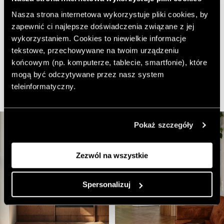
motyw we wnętrzu, który również pojawia się na
elewacji budynku. Stojące między kuchnią a
Nasza strona internetowa wykorzystuje pliki cookies, by
salonem
krzesła od mdd office
mają prosty kształt
zapewnić ci najlepsze doświadczenia związane z jej
przypominający krzesła stanowiące umeblowanie biura.
wykorzystaniem. Cookies to niewielkie informacje
Doskonale jednak odnajdują się w przestrzeni, która
tekstowe, przechowywane na twoim urządzeniu
ujmuje naturalnymi materiałami i kolorami. Wzrok
końcowym (np. komputerze, tablecie, smartfonie), które
przyciąga także
stół jadalniany od G-plan i plakaty
mogą być odczytywane przez nasz system
Iwony Martynowskiej
.
teleinformatyczny.
Pokaż szczegóły
Zezwól na wszystkie
Spersonalizuj