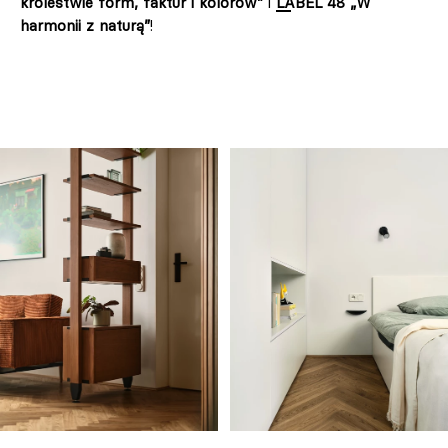
królestwie form, faktur i kolorów”
i
LABEL 48 „W
harmonii z naturą”
!