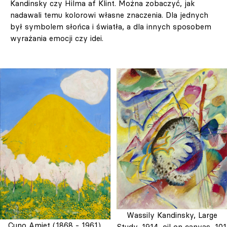
Kandinsky czy Hilma af Klint. Można zobaczyć, jak
nadawali temu kolorowi własne znaczenia. Dla jednych
był symbolem słońca i światła, a dla innych sposobem
wyrażania emocji czy idei.
Wassily Kandinsky, Large
Cuno Amiet (1868 - 1961),
Study, 1914, oil on canvas, 101