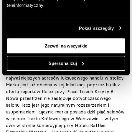
teleinformatyczny.
Autor:
MG
Opublikowano: 26.05.2026
Zdjęcia: Materiały prasowe
Pokaż szczegóły
W.KRUK
Dodaj do ulubionych artykułów
Zezwól na wszystkie
Spersonalizuj
Otwarcie nowych salonów to kolejny etap obecności
W.KRUK przy Placu Trzech Krzyży – jednym z
najważniejszych adresów luksusowego handlu w stolicy.
Marka jest już obecna w tej lokalizacji poprzez butik z
ofertą zegarków Rolex przy Placu Trzech Krzyży 8.
Nowa przestrzeń nie zastępuje dotychczasowego
salonu, lecz jest jego naturalnym rozszerzeniem i
uzupełnieniem. Łącznie marka posiada dziś pięć salonów
w rejonie Traktu Królewskiego w Warszawie – w tym
dwa w strefie komercyjnej przy Hotelu Raffles