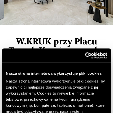
W.KRUK przy Placu
Trzech Krzyży – marka
otworzyła dwa nowe
butiki
Nasza strona internetowa wykorzystuje pliki cookies
Nasza strona internetowa wykorzystuje pliki cookies, by
W.KRUK, najstarsza marka jubilerska w Polsce,
zapewnić ci najlepsze doświadczenia związane z jej
działająca nieprzerwanie od 1840 roku, otworzyła
wykorzystaniem. Cookies to niewielkie informacje
właśnie dwa kolejne luksusowe salony przy Placu
tekstowe, przechowywane na twoim urządzeniu
Trzech Krzyży – jednym z najbardziej wyjątkowych
końcowym (np. komputerze, tablecie, smartfonie), które
adresów stolicy.
mogą być odczytywane przez nasz system