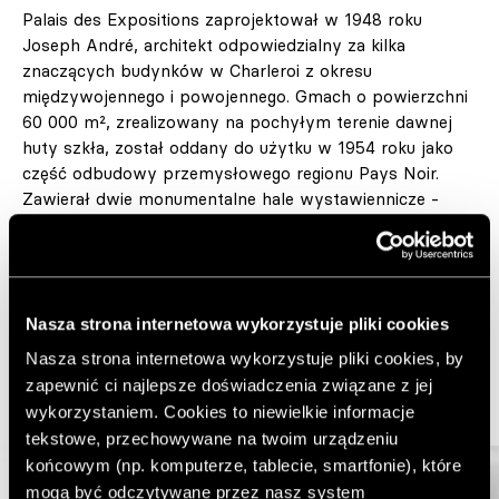
Palais des Expositions zaprojektował w 1948 roku
Joseph André, architekt odpowiedzialny za kilka
znaczących budynków w Charleroi z okresu
międzywojennego i powojennego. Gmach o powierzchni
60 000 m², zrealizowany na pochyłym terenie dawnej
huty szkła, został oddany do użytku w 1954 roku jako
część odbudowy przemysłowego regionu Pays Noir.
Zawierał dwie monumentalne hale wystawiennicze -
jedna z nich o prześwicie 60 metrów - oraz centralny
hol z kopułami ze szklanej cegły i szeroką klatką
schodową. Przez sześć dekad goszczono w nim
międzynarodowe targi sztuki użytkowej, salony
Nasza strona internetowa wykorzystuje pliki cookies
motoryzacyjne i wystawy psów, a w najniższych
kondygnacjach funkcjonowało centrum sportowe z
Nasza strona internetowa wykorzystuje pliki cookies, by
kręgielnią i kortami tenisowymi.
zapewnić ci najlepsze doświadczenia związane z jej
wykorzystaniem. Cookies to niewielkie informacje
tekstowe, przechowywane na twoim urządzeniu
końcowym (np. komputerze, tablecie, smartfonie), które
mogą być odczytywane przez nasz system