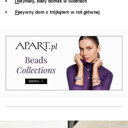
(nie)mały, biały domek w Sudetach
Pasywny dom z trójkątem w roli głównej