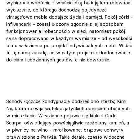
wybierane wspólnie z właścicielką budują kontrolowane
wyciszenie, do którego dochodzą pojedyncze
vintage’owe meble dodające życia i pamięci. Pokój córki -
influencerki - został ułożony zgodnie z jej sposobem
funkcjonowania i obecnością w sieci, natomiast pokój
syna dopracowano w każdym wymiarze - od wysokości
blatu w łazience po projekt indywidualnych mebli. Widać
tu tę samą zasadę, co w całym projekcie: dostosowanie
do ciała i codziennych gestów, a nie odwrotnie.
Schody łączące kondygnacje podkreślono rzeźbą Kimi
Nii, która rozwija wątek azjatyckich odniesień obecnych
w mieszkaniu. W łazience pojawia się kinkiet Carlo
Scarpa, oświetlający powściągliwie rzeźbiony kamień, a
w piwnicy na wino - młotkowane, brązowe uchwyty
przywiezione z Paryża. Takie detale, często widoczne