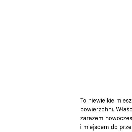
To niewielkie mie
powierzchni. Właś
zarazem nowoczesn
i miejscem do prz