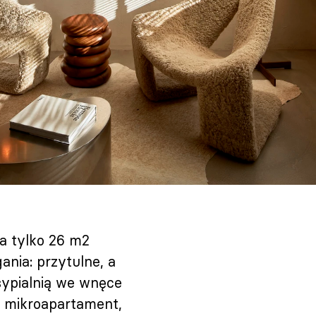
a tylko 26 m2
nia: przytulne, a
sypialnią we wnęce
y mikroapartament,