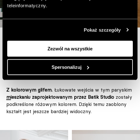
teleinformatyczny.
Pokaż szczegóły
Fot. ZASOBY STUDIO
Zezwól na wszystkie
Dekoracyjna nisza.
Płytką wnękę w tej kuchni projektu
Magdaleny Kwoczki z Finch Studio
wypełniono
Spersonalizuj
zielonymi, pionowo ułożonymi płytkami.
Z kolorowym glifem.
Łukowate wejścia w tym paryskim
mieszkaniu zaprojektowanym przez Batik Studio
zostały
podkreślone różowym kolorem. Dzięki temu zaoblony
kształt jest jeszcze bardziej widoczny.